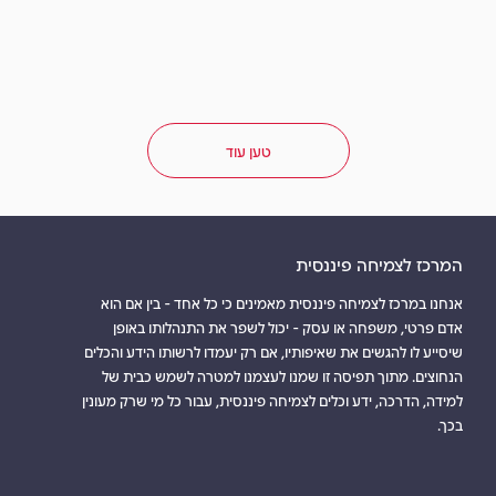
טען עוד
איך חוסכים בעמלות
יחיד או עסק קטן
המרכז לצמיחה פיננסית
אנחנו במרכז לצמיחה פיננסית מאמינים כי כל אחד - בין אם הוא
סרטונים
אדם פרטי, משפחה או עסק - יכול לשפר את התנהלותו באופן
למידע נוסף
3 דקות
שיסייע לו להגשים את שאיפותיו, אם רק יעמדו לרשותו הידע והכלים
הנחוצים. מתוך תפיסה זו שמנו לעצמנו למטרה לשמש כבית של
למידה, הדרכה, ידע וכלים לצמיחה פיננסית, עבור כל מי שרק מעונין
בכך.