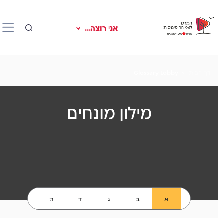
אני רוצה...
דף הבית
Glossary Lobby
מילון מונחים
א
ב
ג
ד
ה
ו