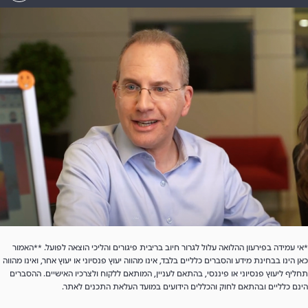
*אי עמידה בפירעון ההלואה עלול לגרור חיוב בריבית פיגורים והליכי הוצאה לפועל. **האמור
כאן הינו בבחינת מידע והסברים כלליים בלבד, אינו מהווה יעוץ פנסיוני או יעוץ אחר, ואינו מהווה
תחליף ליעוץ פנסיוני או פיננסי, בהתאם לעניין, המותאם ללקוח ולצרכיו האישיים. ההסברים
הינם כלליים ובהתאם לחוק והכללים הידועים במועד העלאת התכנים לאתר.