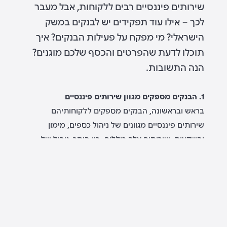
שירותים פיננסיים רבים ללקוחות, אבל מעבר
לכך – אילו עוד תפקידים יש לבנקים במשק
הישראלי? מי מפקח על פעילות הבנקים? איך
תוכלו לדעת שהפרטים והכסף שלכם מוגנים?
הנה התשובות.
1. הבנקים מספקים מגוון שירותים פיננסיים
בראש ובראשונה, הבנקים מספקים ללקוחותיהם
שירותים פיננסיים מגוונים של ניהול כספים, מימון
והשקעות. שירותים אלה כוללים, בין היתר, ניהול של
הכספים שבחשבון הבנק בשקלים או במטבע חוץ,
הפקדה, משיכה והעברה של כספים, ביצוע תשלומים
שונים, מתן הלוואות, כרטיסי אשראי ושיקים, רכישת
מטבע חוץ, ניהול פיקדונות וחסכונות, מתן משכנתאות,
ניהול השקעות בשוק ההון ועוד.