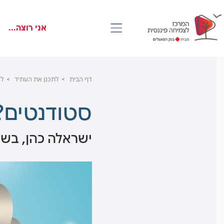
דלג
Skip
Skip
to
to
לראש
אני רוצה...
main
העמוד
footer
content
דף הבית
לתכנן את העתיד
לר
סטודנטים?
ישראלה כהן, בשי