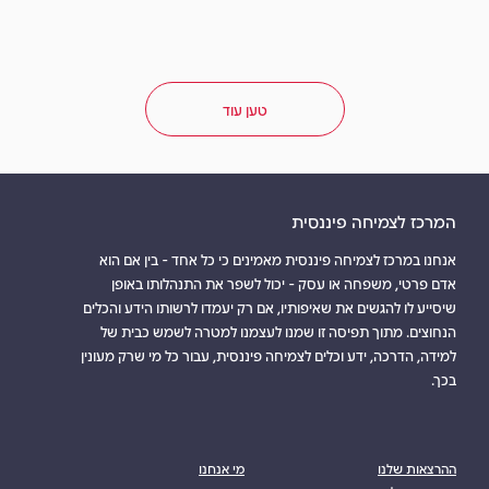
טען עוד
להעשיר את הילדים, בלי לרוקן את הארנק
איך לנהל נכון את ההוצאות על חוגים, שיעורים
פרטיים וקייטנות
המרכז לצמיחה פיננסית
אנחנו במרכז לצמיחה פיננסית מאמינים כי כל אחד - בין אם הוא
כתבות
אדם פרטי, משפחה או עסק - יכול לשפר את התנהלותו באופן
למידע נוסף
שתי דקות
שיסייע לו להגשים את שאיפותיו, אם רק יעמדו לרשותו הידע והכלים
הנחוצים. מתוך תפיסה זו שמנו לעצמנו למטרה לשמש כבית של
למידה, הדרכה, ידע וכלים לצמיחה פיננסית, עבור כל מי שרק מעונין
בכך.
ההרצאות שלנו
מי אנחנו