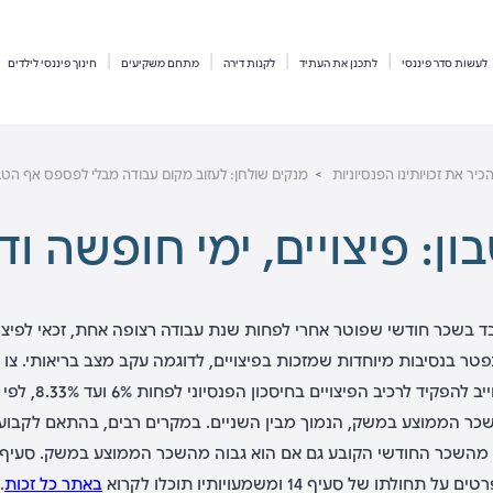
לעשות סדר פיננסי
לתכנן את העתיד
לקנות דירה
מתחם משקיעים
חינוך פיננסי לילדים
כיר את זכויותינו הפנסיוניות
מנקים שולחן: לעזוב מקום עבודה מבלי לפספס אף הט
ון: פיצויים, ימי חופשה ו
ובד בשכר חודשי שפוטר אחרי לפחות שנת עבודה רצופה אחת, זכאי לפיצו
פטר בנסיבות מיוחדות שמזכות בפיצויים, לדוגמה עקב מצב בריאותי.
צו 
תקופת העסקתכ
מהשכר הממוצע במשק, הנמוך מבין השניים. במקרים רבים, בהתאם לקבוע 
יו מהשכר החודשי הקובע גם אם הוא גבוה מהשכר הממוצע במשק.
תו של סעיף 14 ומשמעויותיו תוכלו לקרוא
ב
אתר כל זכות
.