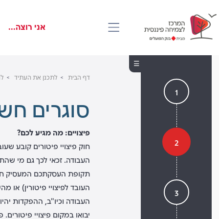
דלג
Skip
Skip
to
to
לראש
אני רוצה...
main
העמוד
footer
content
דף הבית
לתכנן את העתיד
לה
1
סוגרים חשב
פיצויים: מה מגיע לכם?
2
חוק פיצויי פיטורים קובע שע
העבודה. זכאי לכך גם מי שהת
העובד לפיצויי פיטורין) או 
3
העבודה וכיו"ב, ההפקדות יה
יבואו במקום פיצויי פיטורים. פרטים על תחול