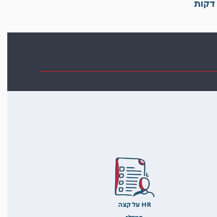
דקות
HR על קצה
המזלג