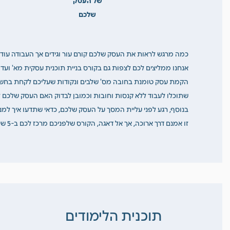
שלכם
כמה מרגש לראות את העסק שלכם קורם עור וגידים אך העבודה עוד מ
אנחנו ממליצים לכם לצפות גם בקורס בניית תוכנית עסקית מא' וע
הקמת עסק טומנת בחובה מס' שלבים ונקודות שעליכם לקחת בחשבון
שתוכלו לעבוד ללא קנסות וחובות וכמובן לבדוק האם העסק שלכם זק
בנוסף, רגע לפני עליית המסך על העסק שלכם, כדאי שתדעו איך למ
זו אמנם דרך ארוכה, אך אל דאגה, הקורס שלפניכם מרכז לכם ב-5 שיעורים פשוטים, המורכבים מסרטוני וידיאו ו- Tooltips, את כל הכלים שאותם כדאי לכם לשמור בארגז הכלים.
תוכנית הלימודים