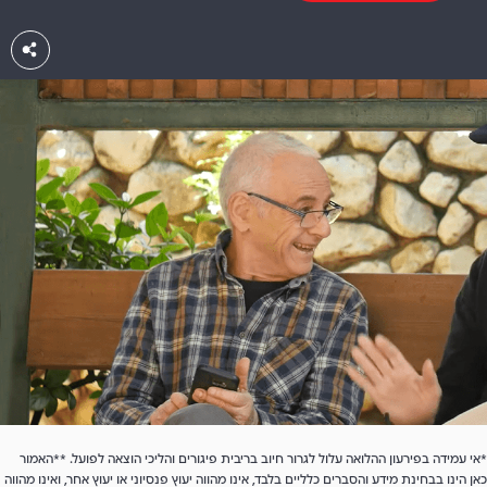
*אי עמידה בפירעון ההלואה עלול לגרור חיוב בריבית פיגורים והליכי הוצאה לפועל. **האמור
כאן הינו בבחינת מידע והסברים כלליים בלבד, אינו מהווה יעוץ פנסיוני או יעוץ אחר, ואינו מהווה