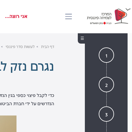
דלג
Skip
Skip
to
to
לראש
אני רוצה...
main
העמוד
footer
content
דף הבית
לעשות סדר פיננסי
1
נגרם נזק ל
2
כדי לקבל פיצוי כספי בגין הנז
הנדרשים על ידי חברת הביטו
3