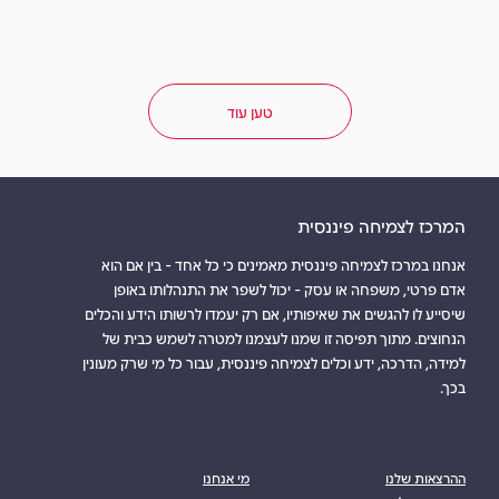
טען עוד
הדרכה על מערכת פועלים MyTrade
הקלטת ההדרכה של אלכס סגל
המרכז לצמיחה פיננסית
אנחנו במרכז לצמיחה פיננסית מאמינים כי כל אחד - בין אם הוא
הרצאה מוקלטת
אדם פרטי, משפחה או עסק - יכול לשפר את התנהלותו באופן
למידע נוסף
90 דקות
שיסייע לו להגשים את שאיפותיו, אם רק יעמדו לרשותו הידע והכלים
הנחוצים. מתוך תפיסה זו שמנו לעצמנו למטרה לשמש כבית של
למידה, הדרכה, ידע וכלים לצמיחה פיננסית, עבור כל מי שרק מעונין
בכך.
ההרצאות שלנו
מי אנחנו