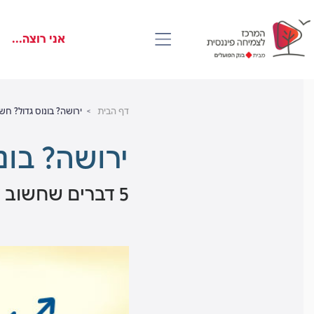
דלג
Skip
Skip
to
to
לראש
אני רוצה...
main
העמוד
footer
content
דף הבית
ירושה? בונוס גדול? ח
ירושה? בונ
5 דברים שחשוב לדעת לפני שאנחנו משקיעים את הכסף שלנו