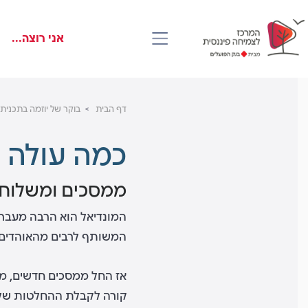
דלג
Skip
Skip
to
to
לראש
אני רוצה...
main
העמוד
footer
content
דף הבית
בוקר של יוזמה בתכנית הבו
כמה עולה להי
ממסכים ומשלוחים
המונדיאל הוא הרבה מעבר ל
המשותף לרבים מהאוהדים ה
אז החל ממסכים חדשים, מער
קורה לקבלת ההחלטות שלנו