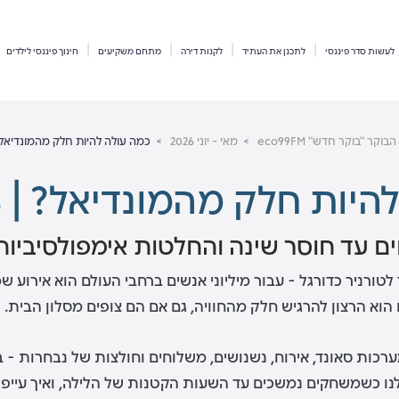
לעשות סדר פיננסי
לתכנן את העתיד
לקנות דירה
מתחם משקיעים
חינוך פיננסי לילדים
קר "בוקר חדש" eco99FM
מאי - יוני 2026
כמה עולה להיות חלק מהמונדיאל? | 6.26
ות חלק מהמונדיאל? | 23.6.26
 עד חוסר שינה והחלטות אימפולסיביות
טורניר כדורגל - עבור מיליוני אנשים ברחבי העולם הוא אירוע 
וא הרצון להרגיש חלק מהחוויה, גם אם הם צופים מסלון הבית.
כות סאונד, אירוח, נשנושים, משלוחים וחולצות של נבחרות - בד
 כשמשחקים נמשכים עד השעות הקטנות של הלילה, ואיך עייפות,