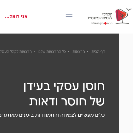
דלג
Skip
Skip
to
to
לראש
אני רוצה...
main
העמוד
footer
content
דף הבית
הרצאות
כל ההרצאות שלנו
הרצאות לקהל העסקי
חוסן עסקי בעידן
של חוסר ודאות
כלים מעשיים לצמיחה והתמודדות בזמנים מאתגרים