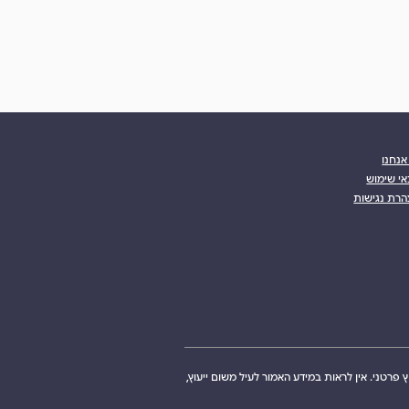
אנחנו
י שימוש
רת נגישות
ץ פרטני. אין לראות במידע האמור לעיל משום ייעוץ,