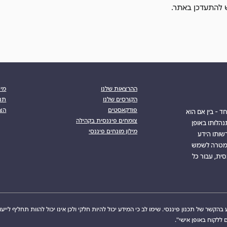
ש להתעדכן באתר.
ההרצאות שלנו
מי 
הקורסים שלנו
תנא
פודקאסטים
הצה
ד - בין אם הוא
צומחים פיננסית בקהילה
הלותו באופן
מילון מונחים פיננסי
רשותו הידע
 למטרה לשמש
ית, עבור כל
הקשר של תכנון פיננסי. שימו לב כי המידע יכול להיות חלקי ולכן אינו יכול להוות תחליף לייעו
ללקוח באופן אישי".