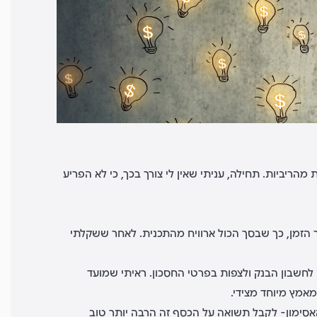
הריביות. תחילה, עניתי שאין לי צורך בכך, כי לא הפריע
רך הזמן, כך שבסך הכול ארוויח מהתכנית. לאחר ששקלתי
חשבון הבנק ולצפות בפרטי החסכון. ראיתי שמועד
על הרווח הפוטנציאלי בעוד 13 (!!) שנים, ואז נפל לי האסימון- לקבל תשואה על הכסף זה הרבה יותר טוב