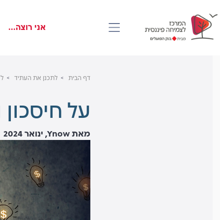
דלג
Skip
Skip
to
to
לראש
אני רוצה...
main
העמוד
footer
content
דף הבית
לתכנן את העתיד
לר
על חיסכון 
מאת Ynow, ינואר 2024