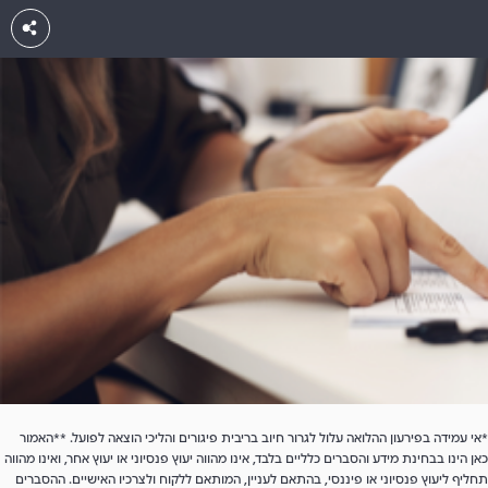
*אי עמידה בפירעון ההלואה עלול לגרור חיוב בריבית פיגורים והליכי הוצאה לפועל. **האמור
כאן הינו בבחינת מידע והסברים כלליים בלבד, אינו מהווה יעוץ פנסיוני או יעוץ אחר, ואינו מהווה
תחליף ליעוץ פנסיוני או פיננסי, בהתאם לעניין, המותאם ללקוח ולצרכיו האישיים. ההסברים