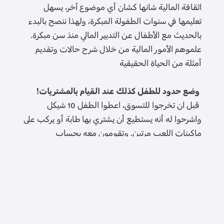
اثقافة
المالية شانها
كشان
أي موضوع آخر، يسهل
تعليمها في سنوات الطفولة المبكرة، ولهذا ننصح بالبدء
بالحديث مع الأطفال عن التدبير المالي منذ سن مبكرة.
علموهم الأمور المالية من خلال شرح حالات وتقديم
أمثلة من الحياة الحقيقية
وضع حدود للطفل كذلك عند القيام بالمشتريات!
قبل ان تخرجوا للتسوق، اعطوا الطفل 10 شيكل
واشرحوا له أنه يستطيع أن يشتري بها طابة أو يركب على
ماكينات اللعب مرتين. وتقومون معه بحساب
الأفضليات في كل واحد من الخيارين وتتوصلون معاً إلى
قرار. لا تنسوا أن تشرحوا له "لماذا" - مثلاً: لكي يكون
بمقدورنا القيام بذلك مرة اخرى في الأسبوع القادم.
حفلة في الروضة؟ إنها مناسبة لتقديم درس ممتاز!
نخطط معاً حفلة عيد الميلاد في الروضة: نحدد الميزانية