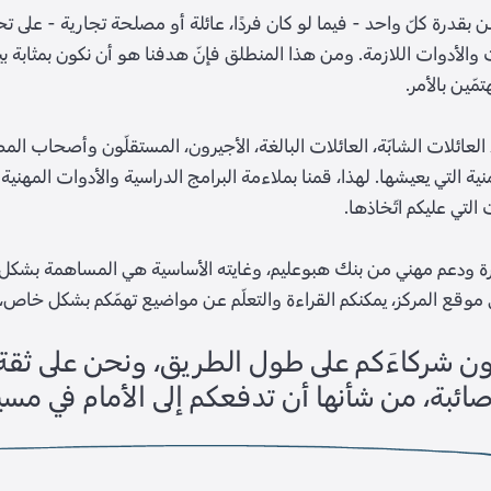
من بقدرة كلّ واحد - فيما لو كان فردًا، عائلة أو مصلحة تجارية - على
والأدوات اللازمة. ومن هذا المنطلق فإنّ هدفنا هو أن نكون بمثابة بيت
تمّين بالأمر.
 العائلات الشابّة، العائلات البالغة، الأجيرون، المستقلّون وأصحاب الم
ية التي يعيشها. لهذا، قمنا بملاءمة البرامج الدراسية والأدوات المهنية 
التي عليكم اتّخاذها.
ادرة ودعم مهني من بنك هبوعليم، وغايته الأساسية هي المساهمة بشكل ك
في موقع المركز، يمكنكم القراءة والتعلّم عن مواضيع تهمّكم بشكل خا
ن شركاءَكم على طول الطريق، ونحن على ثقة بأ
ائبة، من شأنها أن تدفعكم إلى الأمام في مس