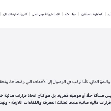
لية
التخطيط للمستقبل
شراء شقة
الإستثمار والتأسيس المالي
التربية المالية للأطفال
النموّ المالي. كلّنا نرغب في الوصول إلى الأهداف التي وضعناها، وتحقيق
يس مسألة حظّ أو موهبة فطرية، بل هو نتاج اتّخاذ قرارات صائبة خ
 قرارات مالية صائبة عندما نمتلك المعرفة والكفاءات اللازمة - وله