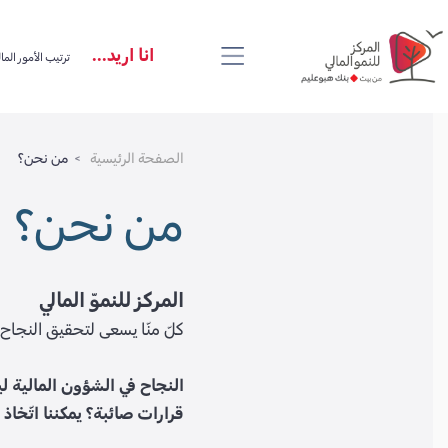
Skip
Skip
Skip
to
to
to
انا اريد...
ترتيب الأمور الما
header
footer
main
content
الصفحة الرئيسية
من نحن؟
من نحن؟
المركز للنموّ المالي
كلّ منّا يسعى لتحقيق النجاح و
النجاح في الشؤون المالية ل
قرارات صائبة؟ يمكننا اتّخاذ