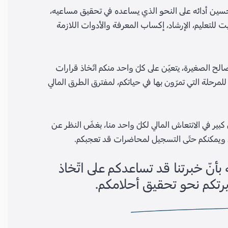
 تحسين أدائه على النحو الذي يساعده في تحقيق مساعيه،
 للتعليم، الإرشاد، إكساب المعرفة والأدوات اللازمة
صالح الصغيرة، يتعيّن على كلّ واحد منكم اتّخاذ قرارات
للمرحلة التي تمرّون بها في حياتكم، لمفترق الطرق المالي
بير في الانتعاش المالي لكلّ واحد منا، بغضّ النظر عن
ص، ويمكنكم حتّى التسجيل لمحاضرات قد تعجبكم.
نّ خبرتنا قد تساعدكم على اتّخاذ
يرتكم نحو تحقيق أحلامكم.