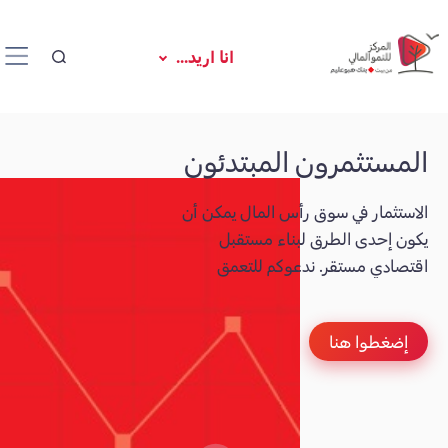
انا اريد...
المستثمرون المبتدئون
الاستثمار في سوق رأس المال يمكن أن
يكون إحدى الطرق لبناء مستقبل
اقتصادي مستقر. ندعوكم للتعمق
والتعلّم في هذا المجال.
إضغطوا هنا