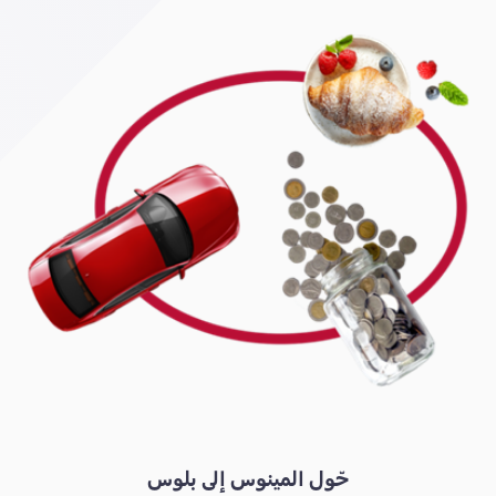
حّول المينوس إلى بلوس