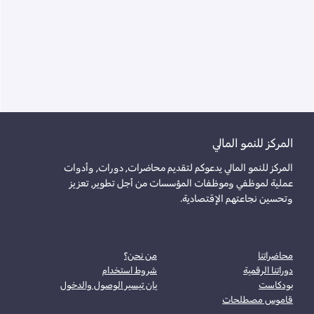
المركز للنمو المالي
المركز للنمو المالي يدعوكم لتقديم محاضرات, دورات, وأدوات
عملية لموظفي وموظفات المؤسسات من أجل تطوير, تعزيز
وتحسين نجاعتهم الإقتصادية.
محاضراتنا
من نحن؟
دوراتنا الرقمية
شروط استخدام
بودكاست
يان تيسير الوصول والدخول
قاموس مصطلحات