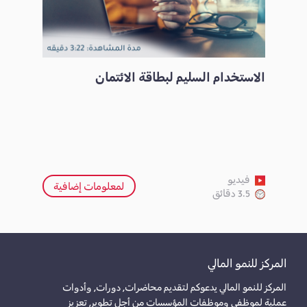
الاستخدام السليم لبطاقة الائتمان
فيديو
لمعلومات إضافية
3.5 دقائق
المركز للنمو المالي
المركز للنمو المالي يدعوكم لتقديم محاضرات, دورات, وأدوات
عملية لموظفي وموظفات المؤسسات من أجل تطوير, تعزيز