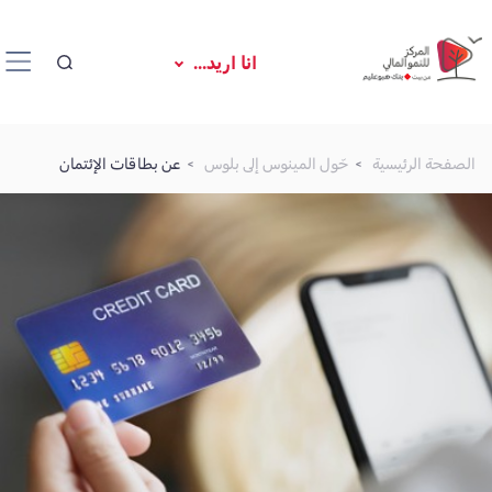
انا اريد...
الصفحة الرئيسية
حّول المينوس إلى بلوس
عن بطاقات الإئتمان