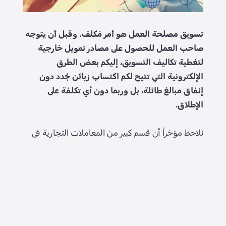
تسويق مصلحة العمل هو أمر مُكلف. وقبل أن يتوجه
صاحب العمل للحصول على مصادر تمويل خارجية
لتغطية تكاليف التسويق، إليكم بعض الطرق
الإلكترونية التي تتيح لكم اكتساب زبائن جُدد دون
إنفاق مبالغ طائلة، بل وربما دون أي تكلفة على
الإطلاق.
نلاحظ مؤخراً أن قسم كبير من المعاملات التجارية في
العالم تتم من خلال شبكة الإنترنت. فهذه المنصّات
الإلكترونية تتيح لكل مصلحة عمل تسويق معروضاتها
وخدماتها دون حاجة لتكبير ميزانية الدعاية والتسويق
بشكل كبير. ونجاح الحملات الدعائية والتسويقية في
الإنترنت يتعلق بتحديد المقومات التي تُميّز مصلحة
العمل أو السلعة التي يبيعها ويتوقف هذا النجاح على